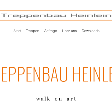
Start
Treppen
Anfrage
Über uns
Downloads
EPPENBAU HEINL
w a l k o n a r t